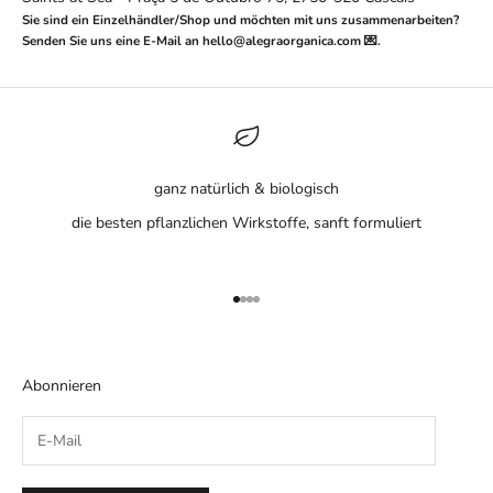
Sie sind ein Einzelhändler/Shop und möchten mit uns zusammenarbeiten?
Senden Sie uns eine E-Mail an hello@alegraorganica.com 💌.
ganz natürlich & biologisch
die besten pflanzlichen Wirkstoffe, sanft formuliert
Weiter zu Punkt 1
Weiter zu Punkt 2
Weiter zu Punkt 3
Weiter zu Punkt 4
Abonnieren