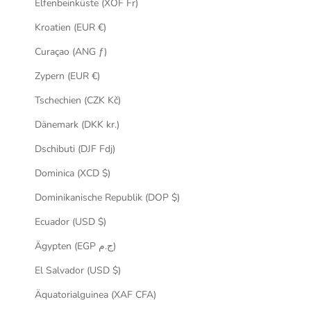
Elfenbeinküste (XOF Fr)
Kroatien (EUR €)
Curaçao (ANG ƒ)
Zypern (EUR €)
Tschechien (CZK Kč)
Dänemark (DKK kr.)
Dschibuti (DJF Fdj)
Dominica (XCD $)
Dominikanische Republik (DOP $)
Ecuador (USD $)
Ägypten (EGP ج.م)
El Salvador (USD $)
Äquatorialguinea (XAF CFA)