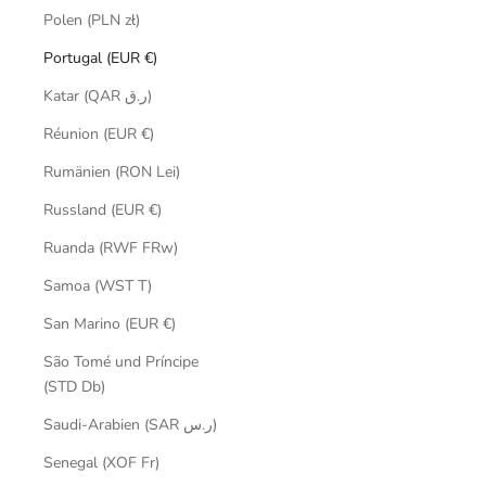
Polen (PLN zł)
Portugal (EUR €)
Katar (QAR ر.ق)
Réunion (EUR €)
Rumänien (RON Lei)
Russland (EUR €)
Ruanda (RWF FRw)
Samoa (WST T)
San Marino (EUR €)
São Tomé und Príncipe
(STD Db)
Saudi-Arabien (SAR ر.س)
Senegal (XOF Fr)