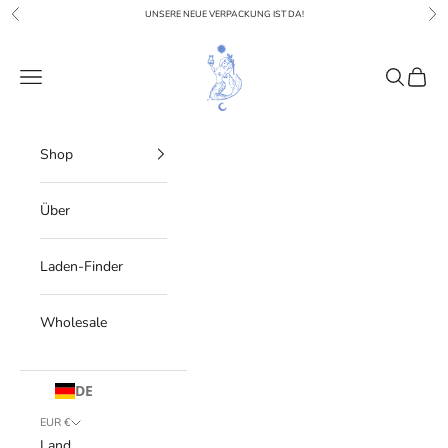
Zum Inhalt springen
Vorherige
Wei
UNSERE NEUE VERPACKUNG IST DA!
Alegra Organica
Menü Navigation
Suche
Wage
Shop
Über
Laden-Finder
Wholesale
DE
EUR €
Land