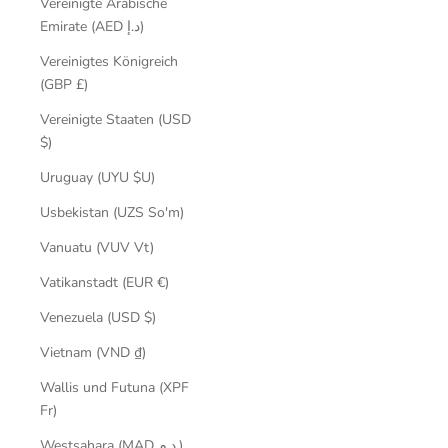
Vereinigte Arabische
Emirate (AED د.إ)
Vereinigtes Königreich
(GBP £)
Vereinigte Staaten (USD
$)
Uruguay (UYU $U)
Usbekistan (UZS So'm)
Vanuatu (VUV Vt)
Vatikanstadt (EUR €)
Venezuela (USD $)
Vietnam (VND ₫)
Wallis und Futuna (XPF
Fr)
Westsahara (MAD د.م.)