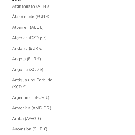
Afghanistan (AFN ؋)
Ålandinseln (EUR €)
Albanien (ALL L)
Algerien (DZD د.ج)
Andorra (EUR €)
Angola (EUR €)
Anguilla (XCD $)
Antigua und Barbuda
(XCD $)
Argentinien (EUR €)
Armenien (AMD DR.)
Aruba (AWG ƒ)
Ascension (SHP £)