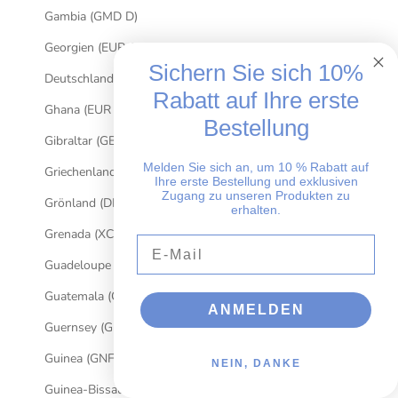
Gambia (GMD D)
Georgien (EUR €)
Sichern Sie sich 10%
Deutschland (EUR €)
Rabatt auf Ihre erste
Ghana (EUR €)
Bestellung
Gibraltar (GBP £)
Melden Sie sich an, um 10 % Rabatt auf
Griechenland (EUR €)
Ihre erste Bestellung und exklusiven
Zugang zu unseren Produkten zu
Grönland (DKK kr.)
erhalten.
Grenada (XCD $)
E-Mail
Guadeloupe (EUR €)
Guatemala (GTQ Q)
ANMELDEN
Guernsey (GBP £)
Guinea (GNF Fr)
NEIN, DANKE
Guinea-Bissau (XOF Fr)