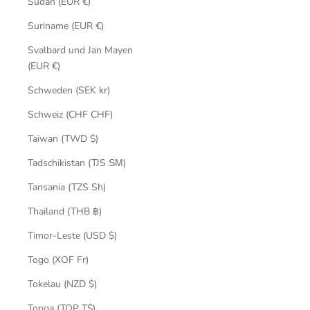
Sudan (EUR €)
Suriname (EUR €)
Svalbard und Jan Mayen
(EUR €)
Schweden (SEK kr)
Schweiz (CHF CHF)
Taiwan (TWD $)
Tadschikistan (TJS ЅМ)
Tansania (TZS Sh)
Thailand (THB ฿)
Timor-Leste (USD $)
Togo (XOF Fr)
Tokelau (NZD $)
Tonga (TOP T$)